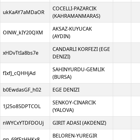
COCELLI-PAZARCIK
ukKaAY7aMDaOR
(KAHRAMANMARAS)
AKSAZ-KUYUCAK
OlNW_kIY20QXM
(AYDIN)
CANDARLI KORFEZI (EGE
xHDvTtIa8bs7e
DENIZI)
SAHINYURDU-GEMLIK
fIxfJ_cQHHjAd
(BURSA)
b0EwdasGF_h02
EGE DENIZI
SENKOY-CINARCIK
1J25o85DPTCOL
(YALOVA)
nWYCxYTDFDOUj
GIRIT ADASI (AKDENIZ)
BELOREN-YUREGIR
gn_69fFzHHKx8