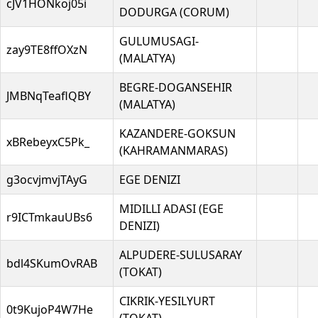
cJV1HONkoj05i
DODURGA (CORUM)
GULUMUSAGI-
zay9TE8ffOXzN
(MALATYA)
BEGRE-DOGANSEHIR
JMBNqTeaflQBY
(MALATYA)
KAZANDERE-GOKSUN
xBRebeyxC5Pk_
(KAHRAMANMARAS)
g3ocvjmvjTAyG
EGE DENIZI
MIDILLI ADASI (EGE
r9ICTmkauUBs6
DENIZI)
ALPUDERE-SULUSARAY
bdl4SKumOvRAB
(TOKAT)
CIKRIK-YESILYURT
0t9KujoP4W7He