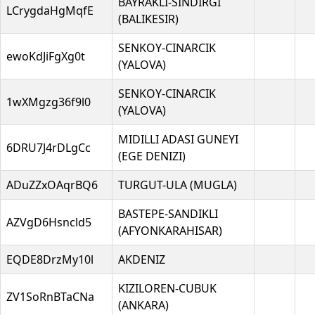
BAYRAKLI-SINDIRGI
LCrygdaHgMqfE
(BALIKESIR)
SENKOY-CINARCIK
ewoKdJiFgXg0t
(YALOVA)
SENKOY-CINARCIK
1wXMgzg36f9l0
(YALOVA)
MIDILLI ADASI GUNEYI
6DRU7J4rDLgCc
(EGE DENIZI)
ADuZZxOAqrBQ6
TURGUT-ULA (MUGLA)
BASTEPE-SANDIKLI
AZVgD6Hsncld5
(AFYONKARAHISAR)
EQDE8DrzMy10l
AKDENIZ
KIZILOREN-CUBUK
ZV1SoRnBTaCNa
(ANKARA)