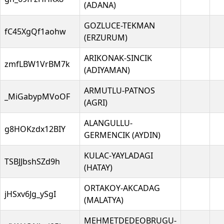
(ADANA)
GOZLUCE-TEKMAN
fC45XgQf1aohw
(ERZURUM)
ARIKONAK-SINCIK
zmfLBW1VrBM7k
(ADIYAMAN)
ARMUTLU-PATNOS
_MiGabypMVoOF
(AGRI)
ALANGULLU-
g8HOKzdx12BIY
GERMENCIK (AYDIN)
KULAC-YAYLADAGI
TSBJJbshSZd9h
(HATAY)
ORTAKOY-AKCADAG
jHSxv6Jg_ySgI
(MALATYA)
MEHMETDEDEOBRUGU-