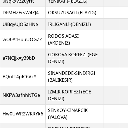
0isqkxVZz0yHt
YENIKAPI-(ELAZIG)
DFMHZErvW4ZJ4
OKSUZUSAGI-(ELAZIG)
UiBqyUJO5aHNe
IRLIGANLI-(DENIZLI)
RODOS ADASI
wO0AtHuuUOGZZ
(AKDENIZ)
GOKOVA KORFEZI (EGE
a7NCjjxAy39bD
DENIZI)
SINANDEDE-SINDIRGI
BQufT4pIC6VzY
(BALIKESIR)
IZMIR KORFEZI (EGE
NKFW3afhhNTGe
DENIZI)
SENKOY-CINARCIK
Hw0UWR2WKRYk6
(YALOVA)